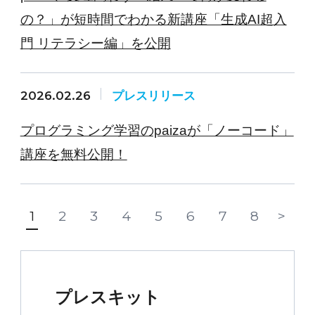
の？」が短時間でわかる新講座「生成AI超入
門 リテラシー編」を公開
2026.02.26
プレスリリース
プログラミング学習のpaizaが「ノーコード」
講座を無料公開！
1
2
3
4
5
6
7
8
>
プレスキット